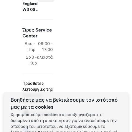
England
W3 0SL
Ώρες Service
Center
Δευ -
08:00 -
Παρ
17:00
Σαβ -
κλειστά
Κυρ
Πρόσθετες
λειτουργίες της
Tesla στην
Βοηθήστε μας να βελτιώσουμε τον ιστότοπό
τοποθεσία
μας με τα cookies
Κατάστημα
Χρησιμοποιούμε cookies και επεξεργαζόμαστε
δεδομένα από τη συσκευή σας για να αναλύσουμε την
απόδοση του ιστοτόπου, να εξατομικεύσουμε το
Test Drive με