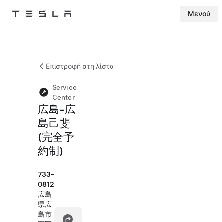
Μενού
Tesla
Skip to main content
Επιστροφή στη λίστα
Service
Center
広島-広
島己斐
(完全予
約制)
733-
0812
広島
県広
島市