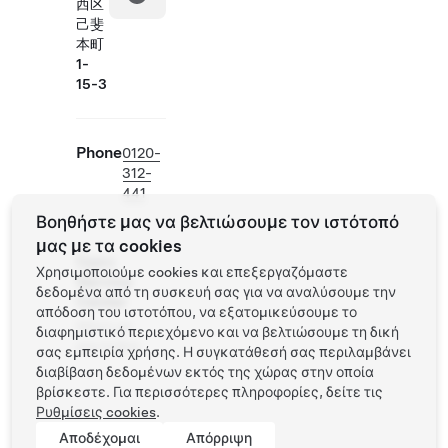
西区
己斐
本町
1-
15-3
Phone
0120-
312-
441
Βοηθήστε μας να βελτιώσουμε τον ιστότοπό
μας με τα cookies
Ώρες
Χρησιμοποιούμε cookies και επεξεργαζόμαστε
Service
δεδομένα από τη συσκευή σας για να αναλύσουμε την
Center
απόδοση του ιστοτόπου, να εξατομικεύσουμε το
Μόνο με
διαφημιστικό περιεχόμενο και να βελτιώσουμε τη δική
ραντεβού
σας εμπειρία χρήσης. Η συγκατάθεσή σας περιλαμβάνει
διαβίβαση δεδομένων εκτός της χώρας στην οποία
βρίσκεστε. Για περισσότερες πληροφορίες, δείτε τις
Ρυθμίσεις cookies
.
Αποδέχομαι
Απόρριψη