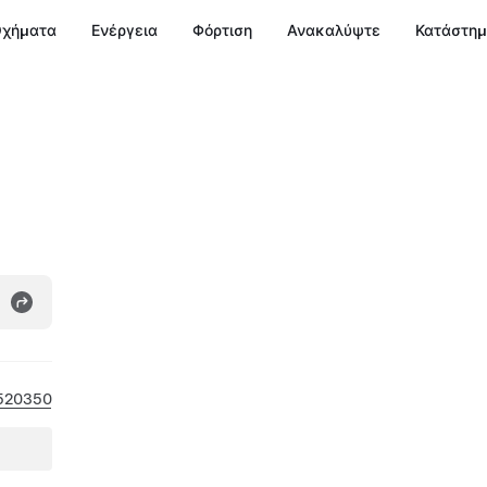
χήματα
Ενέργεια
Φόρτιση
Ανακαλύψτε
Κατάστη
520350