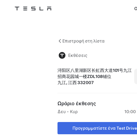
Ο
Tesla
Skip to main content
Επιστροφή στη λίστα
Εκθέσεις
浔阳区八里湖新区长虹西大道101号九江
招商花园城一楼ZDL108铺位
九江, 江西 332007
Ωράριο έκθεσης
Δευ - Κυρ
10:00 
Προγραμματίστε ένα Test Drive