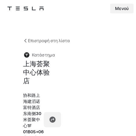
Μενού
Tesla
Skip to main content
Επιστροφή στη λίστα
Κατάστημα
上海荟聚
中心体验
店
协和路上
海建滔诺
富特酒店
东南侧30
米荟聚中
心1F
01B05+06