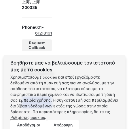
上海, 上海
200335
Phone
021-
61218191
Request
Callback
Βοηθήστε μας να βελτιώσουμε τον ιστότοπό
Ώρες
μας με τα cookies
καταστήματος
Χρησιμοποιούμε cookies και επεξεργαζόμαστε
Δευ -
09:00 -
δεδομένα από τη συσκευή σας για να αναλύσουμε την
Κυρ
22:00
απόδοση του ιστοτόπου, να εξατομικεύσουμε το
διαφημιστικό περιεχόμενο και να βελτιώσουμε τη δική
σας εμπειρία χρήσης. Η συγκατάθεσή σας περιλαμβάνει
Προγραμματίστε
ένα Test Drive
διαβίβαση δεδομένων εκτός της χώρας στην οποία
βρίσκεστε. Για περισσότερες πληροφορίες, δείτε τις
Ρυθμίσεις cookies
.
Αποδέχομαι
Απόρριψη