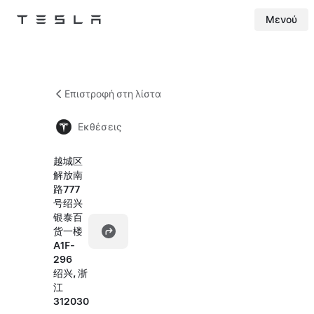
Μενού
Tesla
Skip to main content
Επιστροφή στη λίστα
Εκθέσεις
越城区
解放南
路777
号绍兴
银泰百
货一楼
A1F-
296
绍兴, 浙
江
312030