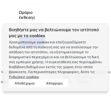
Ωράριο
έκθεσης
Δευ -
10:00 -
Κυρ
22:00
Βοηθήστε μας να βελτιώσουμε τον ιστότοπό
μας με τα cookies
Προγραμματίστε
Χρησιμοποιούμε cookies και επεξεργαζόμαστε
ένα Test Drive
δεδομένα από τη συσκευή σας για να αναλύσουμε την
απόδοση του ιστοτόπου, να εξατομικεύσουμε το
διαφημιστικό περιεχόμενο και να βελτιώσουμε τη δική
σας εμπειρία χρήσης. Η συγκατάθεσή σας περιλαμβάνει
διαβίβαση δεδομένων εκτός της χώρας στην οποία
βρίσκεστε. Για περισσότερες πληροφορίες, δείτε τις
Tesla
Προστασία απορρήτου
Επικοινωνία
Εργασία
Λήψη
Τοποθεσίες
Ρυθμίσεις cookies
.
©
και Νομικές
στην
ενημερωτικού
2026
υποχρεώσεις
Tesla
δελτίου
Αποδέχομαι
Απόρριψη