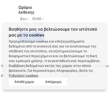
Ωράριο
έκθεσης
Δευ -
10:00 -
Κυρ
22:00
Βοηθήστε μας να βελτιώσουμε τον ιστότοπό
μας με τα cookies
Προγραμματίστε
ένα Test Drive
Χρησιμοποιούμε cookies και επεξεργαζόμαστε
δεδομένα από τη συσκευή σας για να αναλύσουμε την
απόδοση του ιστοτόπου, να εξατομικεύσουμε το
διαφημιστικό περιεχόμενο και να βελτιώσουμε τη δική
σας εμπειρία χρήσης. Η συγκατάθεσή σας περιλαμβάνει
διαβίβαση δεδομένων εκτός της χώρας στην οποία
Tesla
Προστασία απορρήτου
Επικοινωνία
Εργασία
Λήψη
Τοποθεσίες
βρίσκεστε. Για περισσότερες πληροφορίες, δείτε τις
©
και Νομικές
στην
ενημερωτικού
Ρυθμίσεις cookies
.
2026
υποχρεώσεις
Tesla
δελτίου
Αποδέχομαι
Απόρριψη