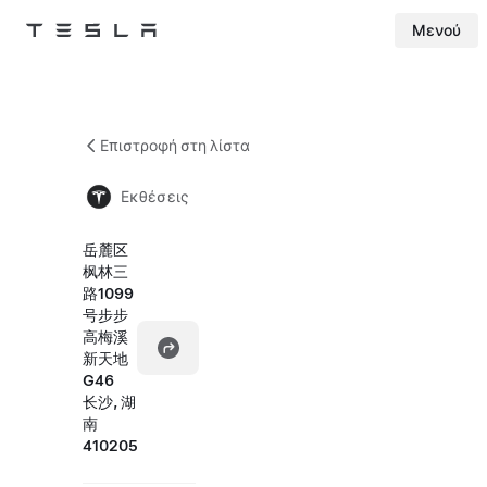
Μενού
Tesla
Skip to main content
Επιστροφή στη λίστα
Εκθέσεις
岳麓区
枫林三
路1099
号步步
高梅溪
新天地
G46
长沙, 湖
南
410205