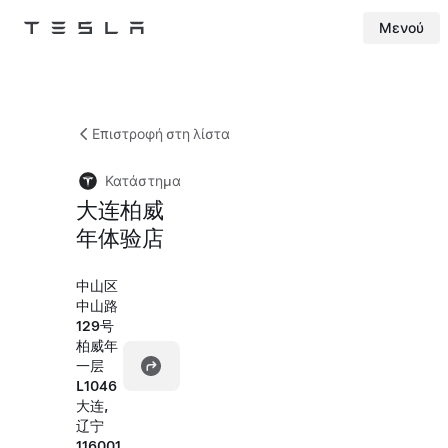
Μενού
Tesla
Skip to main content
Επιστροφή στη λίστα
Κατάστημα
大连柏威
年体验店
中山区
中山路
129号
柏威年
一层
L1046
大连,
辽宁
116001