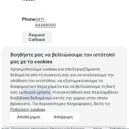
Phone
0411-
84488000
Request
Callback
Βοηθήστε μας να βελτιώσουμε τον ιστότοπό
Ώρες
μας με τα cookies
καταστήματος
Χρησιμοποιούμε cookies και επεξεργαζόμαστε
Δευ -
09:00 -
δεδομένα από τη συσκευή σας για να αναλύσουμε την
Κυρ
21:30
απόδοση του ιστοτόπου, να εξατομικεύσουμε το
διαφημιστικό περιεχόμενο και να βελτιώσουμε τη δική
σας εμπειρία χρήσης. Η συγκατάθεσή σας περιλαμβάνει
Προγραμματίστε
ένα Test Drive
διαβίβαση δεδομένων εκτός της χώρας στην οποία
βρίσκεστε. Για περισσότερες πληροφορίες, δείτε τις
Ρυθμίσεις cookies
.
Αποδέχομαι
Απόρριψη