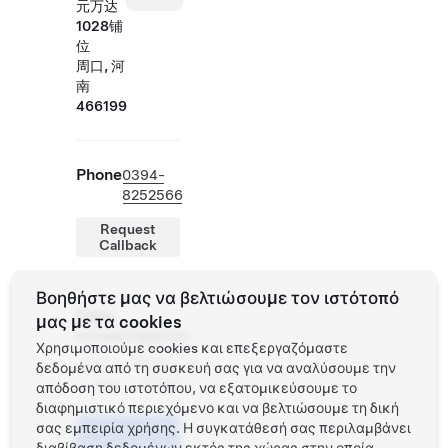
元万达
1028铺
位
周口, 河
南
466199
Phone
0394-
8252566
Request
Callback
Βοηθήστε μας να βελτιώσουμε τον ιστότοπό
Ώρες
μας με τα cookies
καταστήματος
Χρησιμοποιούμε cookies και επεξεργαζόμαστε
Δευ -
10:00 -
δεδομένα από τη συσκευή σας για να αναλύσουμε την
Κυρ
21:30
απόδοση του ιστοτόπου, να εξατομικεύσουμε το
διαφημιστικό περιεχόμενο και να βελτιώσουμε τη δική
σας εμπειρία χρήσης. Η συγκατάθεσή σας περιλαμβάνει
Προγραμματίστε
ένα Test Drive