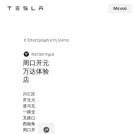
Μενού
Tesla
Skip to main content
Επιστροφή στη λίστα
Κατάστημα
周口开元
万达体验
店
川汇区
开元大
道与五
一路交
叉路口
西南角
周口开