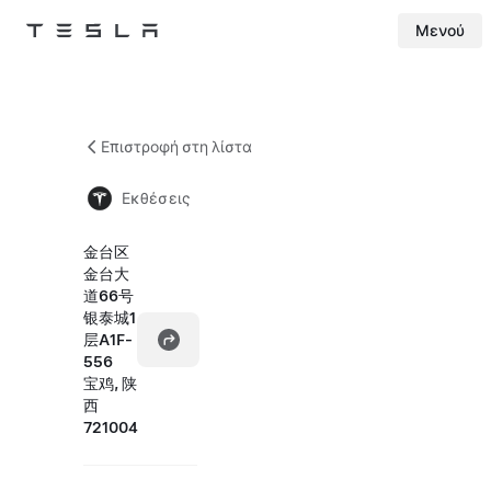
Μενού
Tesla
Skip to main content
Επιστροφή στη λίστα
Εκθέσεις
金台区
金台大
道66号
银泰城1
层A1F-
556
宝鸡, 陕
西
721004