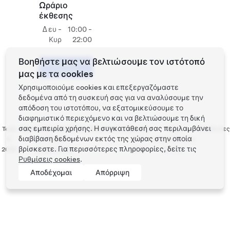
Ωράριο
έκθεσης
Δευ -
10:00 -
Κυρ
22:00
Βοηθήστε μας να βελτιώσουμε τον ιστότοπό
Προγραμματίστε
ένα Test Drive
μας με τα cookies
Χρησιμοποιούμε cookies και επεξεργαζόμαστε
δεδομένα από τη συσκευή σας για να αναλύσουμε την
απόδοση του ιστοτόπου, να εξατομικεύσουμε το
διαφημιστικό περιεχόμενο και να βελτιώσουμε τη δική
σας εμπειρία χρήσης. Η συγκατάθεσή σας περιλαμβάνει
Tesla
Προστασία απορρήτου
Επικοινωνία
Εργασία
Λήψη
Τοποθεσίες
διαβίβαση δεδομένων εκτός της χώρας στην οποία
©
και Νομικές
στην
ενημερωτικού
βρίσκεστε. Για περισσότερες πληροφορίες, δείτε τις
2026
υποχρεώσεις
Tesla
δελτίου
Ρυθμίσεις cookies
.
Αποδέχομαι
Απόρριψη