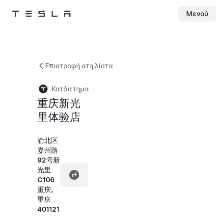
Μενού
Tesla
Skip to main content
Επιστροφή στη λίστα
Κατάστημα
重庆新光
里体验店
渝北区
嘉州路
92号新
光里
C106
重庆,
重庆
401121