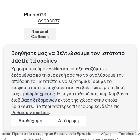
Phone
023-
89203077
Request
Callback
Βοηθήστε μας να βελτιώσουμε τον ιστότοπό
Ώρες
μας με τα cookies
καταστήματος
Χρησιμοποιούμε cookies και επεξεργαζόμαστε
Δευ -
10:00 -
δεδομένα από τη συσκευή σας για να αναλύσουμε την
Κυρ
22:00
απόδοση του ιστοτόπου, να εξατομικεύσουμε το
διαφημιστικό περιεχόμενο και να βελτιώσουμε τη δική
σας εμπειρία χρήσης. Η συγκατάθεσή σας περιλαμβάνει
Προγραμματίστε
ένα Test Drive
διαβίβαση δεδομένων εκτός της χώρας στην οποία
βρίσκεστε. Για περισσότερες πληροφορίες, δείτε τις
Ρυθμίσεις cookies
.
Αποδέχομαι
Απόρριψη
Tesla
Προστασία απορρήτου
Επικοινωνία
Εργασία
Λήψη
Τοποθεσίες