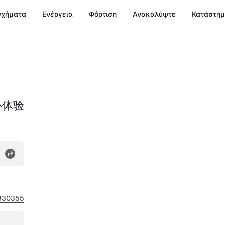
χήματα
Ενέργεια
Φόρτιση
Ανακαλύψτε
Κατάστη
心体验
330355