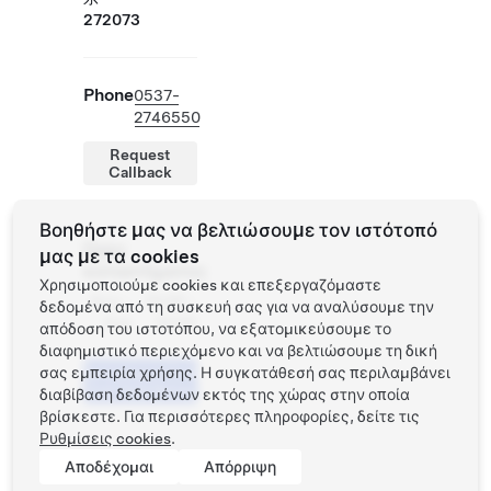
272073
Phone
0537-
2746550
Request
Callback
Βοηθήστε μας να βελτιώσουμε τον ιστότοπό
Ώρες
μας με τα cookies
καταστήματος
Χρησιμοποιούμε cookies και επεξεργαζόμαστε
Δευ -
10:00 -
δεδομένα από τη συσκευή σας για να αναλύσουμε την
Κυρ
22:00
απόδοση του ιστοτόπου, να εξατομικεύσουμε το
διαφημιστικό περιεχόμενο και να βελτιώσουμε τη δική
σας εμπειρία χρήσης. Η συγκατάθεσή σας περιλαμβάνει
Προγραμματίστε
ένα Test Drive
διαβίβαση δεδομένων εκτός της χώρας στην οποία
βρίσκεστε. Για περισσότερες πληροφορίες, δείτε τις
Ρυθμίσεις cookies
.
Αποδέχομαι
Απόρριψη