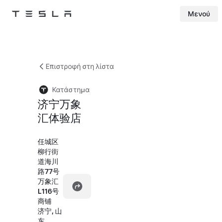
Μενού
Tesla
Skip to main content
Επιστροφή στη λίστα
Κατάστημα
济宁万象
汇体验店
任城区
柳行街
道海川
路77号
万象汇
L116号
商铺
济宁, 山
东