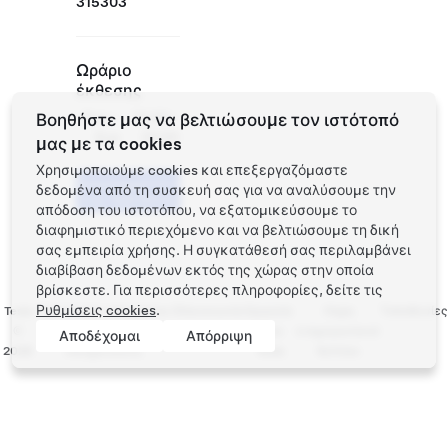
315303
Ωράριο
έκθεσης
Δευ -
10:00 -
Βοηθήστε μας να βελτιώσουμε τον ιστότοπό
Κυρ
22:00
μας με τα cookies
Χρησιμοποιούμε cookies και επεξεργαζόμαστε
Προγραμματίστε
δεδομένα από τη συσκευή σας για να αναλύσουμε την
ένα Test Drive
απόδοση του ιστοτόπου, να εξατομικεύσουμε το
διαφημιστικό περιεχόμενο και να βελτιώσουμε τη δική
σας εμπειρία χρήσης. Η συγκατάθεσή σας περιλαμβάνει
διαβίβαση δεδομένων εκτός της χώρας στην οποία
βρίσκεστε. Για περισσότερες πληροφορίες, δείτε τις
Ρυθμίσεις cookies
.
Tesla
Προστασία απορρήτου
Επικοινωνία
Εργασία
Λήψη
Τοποθεσίες
©
και Νομικές
στην
ενημερωτικού
Αποδέχομαι
Απόρριψη
2026
υποχρεώσεις
Tesla
δελτίου