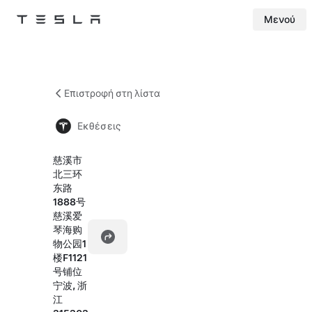
Μενού
Tesla
Skip to main content
Επιστροφή στη λίστα
Εκθέσεις
慈溪市
北三环
东路
1888号
慈溪爱
琴海购
物公园1
楼F1121
号铺位
宁波, 浙
江