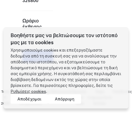
325800
Ωράριο
έκθεσης
Δευ -
10:00 -
Βοηθήστε μας να βελτιώσουμε τον ιστότοπό
Κυρ
22:00
μας με τα cookies
Χρησιμοποιούμε cookies και επεξεργαζόμαστε
Προγραμματίστε
δεδομένα από τη συσκευή σας για να αναλύσουμε την
ένα Test Drive
απόδοση του ιστοτόπου, να εξατομικεύσουμε το
διαφημιστικό περιεχόμενο και να βελτιώσουμε τη δική
σας εμπειρία χρήσης. Η συγκατάθεσή σας περιλαμβάνει
διαβίβαση δεδομένων εκτός της χώρας στην οποία
βρίσκεστε. Για περισσότερες πληροφορίες, δείτε τις
Ρυθμίσεις cookies
.
Tesla
Προστασία απορρήτου
Επικοινωνία
Εργασία
Λήψη
Τοποθεσίες
©
και Νομικές
στην
ενημερωτικού
Αποδέχομαι
Απόρριψη
2026
υποχρεώσεις
Tesla
δελτίου