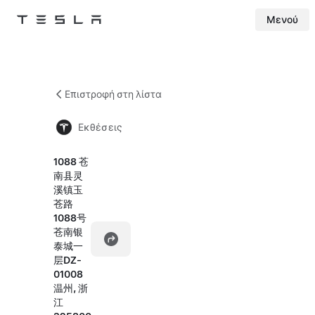
Μενού
Tesla
Skip to main content
Επιστροφή στη λίστα
Εκθέσεις
1088 苍
南县灵
溪镇玉
苍路
1088号
苍南银
泰城一
层DZ-
01008
温州, 浙
江