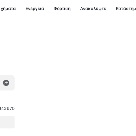
χήματα
Ενέργεια
Φόρτιση
Ανακαλύψτε
Κατάστη
343670