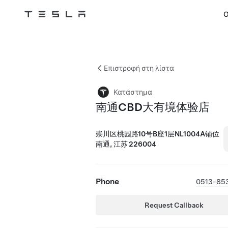
Ο
Tesla
Skip to main content
Επιστροφή στη λίστα
Κατάστημα
南通CBD大有境体验店
崇川区桃园路10号B座1层NL1004A铺位
南通, 江苏 226004
Phone
0513-85
Request Callback