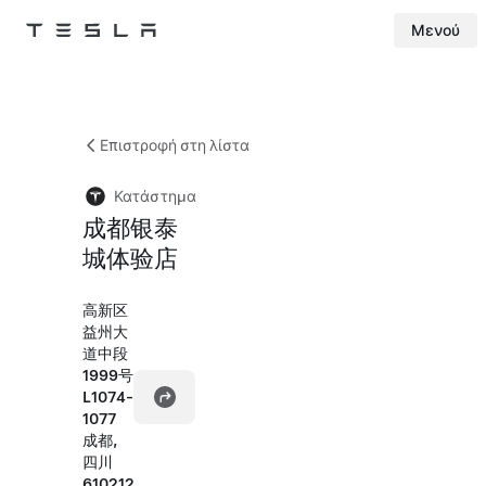
Μενού
Tesla
Skip to main content
Επιστροφή στη λίστα
Κατάστημα
成都银泰
城体验店
高新区
益州大
道中段
1999号
L1074-
1077
成都,
四川
610212