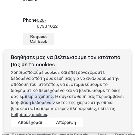
Phone
028-
67934022
Request
Callback
Βοηθήστε μας να βελτιώσουμε τον ιστότοπό
Ώρες
μας με τα cookies
καταστήματος
Χρησιμοποιούμε cookies και επεξεργαζόμαστε
Δευ -
10:00 -
δεδομένα από τη συσκευή σας για να αναλύσουμε την
Κυρ
22:00
απόδοση του ιστοτόπου, να εξατομικεύσουμε το
διαφημιστικό περιεχόμενο και να βελτιώσουμε τη δική
σας εμπειρία χρήσης. Η συγκατάθεσή σας περιλαμβάνει
Προγραμματίστε
ένα Test Drive
διαβίβαση δεδομένων εκτός της χώρας στην οποία
βρίσκεστε. Για περισσότερες πληροφορίες, δείτε τις
Ρυθμίσεις cookies
.
Αποδέχομαι
Απόρριψη