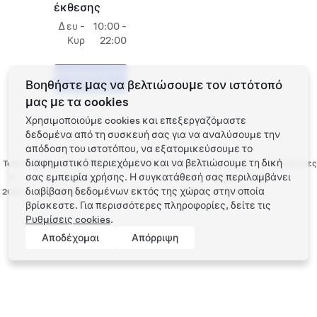
έκθεσης
Δευ -
10:00 -
Κυρ
22:00
Προγραμματίστε
Βοηθήστε μας να βελτιώσουμε τον ιστότοπό
ένα Test Drive
μας με τα cookies
Χρησιμοποιούμε cookies και επεξεργαζόμαστε
δεδομένα από τη συσκευή σας για να αναλύσουμε την
απόδοση του ιστοτόπου, να εξατομικεύσουμε το
διαφημιστικό περιεχόμενο και να βελτιώσουμε τη δική
Tesla
Προστασία απορρήτου
Επικοινωνία
Εργασία
Λήψη
Τοποθεσίες
σας εμπειρία χρήσης. Η συγκατάθεσή σας περιλαμβάνει
©
και Νομικές
στην
ενημερωτικού
διαβίβαση δεδομένων εκτός της χώρας στην οποία
2026
υποχρεώσεις
Tesla
δελτίου
βρίσκεστε. Για περισσότερες πληροφορίες, δείτε τις
Ρυθμίσεις cookies
.
Αποδέχομαι
Απόρριψη