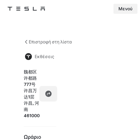
Μενού
Tesla
Skip to main content
Επιστροφή στη λίστα
Εκθέσεις
魏都区
许都路
777号
许昌万
达1层
许昌, 河
南
461000
Ωράριο