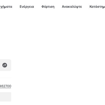
χήματα
Ενέργεια
Φόρτιση
Ανακαλύψτε
Κατάστη
462700