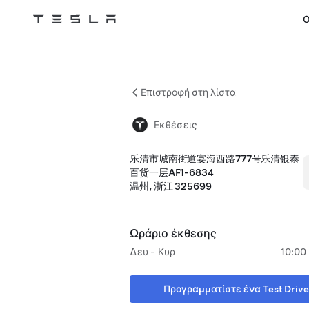
Ο
Tesla
Skip to main content
Επιστροφή στη λίστα
Εκθέσεις
乐清市城南街道宴海西路777号乐清银泰
百货一层AF1-6834
温州, 浙江 325699
Ωράριο έκθεσης
Δευ - Κυρ
10:00 
Προγραμματίστε ένα Test Drive