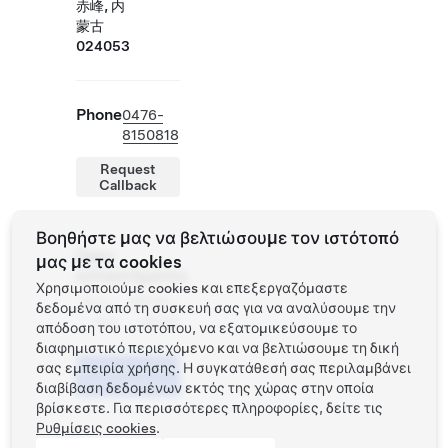
赤峰, 内
蒙古
024053
Phone
0476-
8150818
Request
Callback
Βοηθήστε μας να βελτιώσουμε τον ιστότοπό
Ώρες
μας με τα cookies
καταστήματος
Χρησιμοποιούμε cookies και επεξεργαζόμαστε
Δευ -
09:00 -
δεδομένα από τη συσκευή σας για να αναλύσουμε την
Κυρ
20:00
απόδοση του ιστοτόπου, να εξατομικεύσουμε το
διαφημιστικό περιεχόμενο και να βελτιώσουμε τη δική
σας εμπειρία χρήσης. Η συγκατάθεσή σας περιλαμβάνει
Προγραμματίστε
ένα Test Drive
διαβίβαση δεδομένων εκτός της χώρας στην οποία
βρίσκεστε. Για περισσότερες πληροφορίες, δείτε τις
Ρυθμίσεις cookies
.