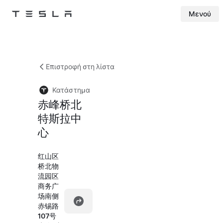
Μενού
Tesla
Skip to main content
Επιστροφή στη λίστα
Κατάστημα
赤峰桥北
特斯拉中
心
红山区
桥北物
流园区
商务广
场南侧
赤锡路
107号