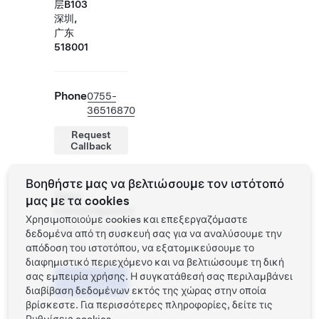
层B103
深圳,
广东
518001
Phone
0755-
36516870
Request
Callback
Βοηθήστε μας να βελτιώσουμε τον ιστότοπό
Ώρες
μας με τα cookies
καταστήματος
Χρησιμοποιούμε cookies και επεξεργαζόμαστε
Δευ -
09:00 -
δεδομένα από τη συσκευή σας για να αναλύσουμε την
Κυρ
22:30
απόδοση του ιστοτόπου, να εξατομικεύσουμε το
διαφημιστικό περιεχόμενο και να βελτιώσουμε τη δική
σας εμπειρία χρήσης. Η συγκατάθεσή σας περιλαμβάνει
Προγραμματίστε
ένα Test Drive
διαβίβαση δεδομένων εκτός της χώρας στην οποία
βρίσκεστε. Για περισσότερες πληροφορίες, δείτε τις