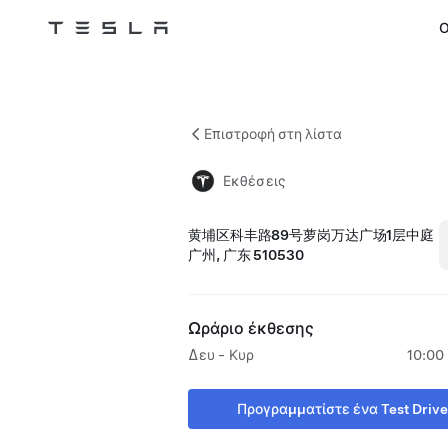
Ο
Tesla
Skip to main content
Επιστροφή στη λίστα
Εκθέσεις
黄埔区科丰路89号萝岗万达广场1层中庭
广州, 广东 510530
Ωράριο έκθεσης
Δευ - Κυρ
10:00 
Προγραμματίστε ένα Test Drive