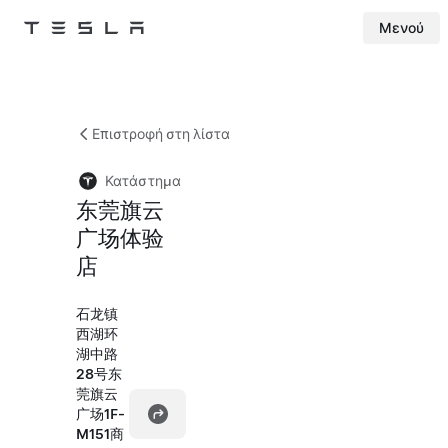
Μενού
Tesla
Skip to main content
Επιστροφή στη λίστα
Κατάστημα
东莞旗云
广场体验
店
石龙镇
西湖环
湖中路
28号东
莞旗云
广场1F-
M151商