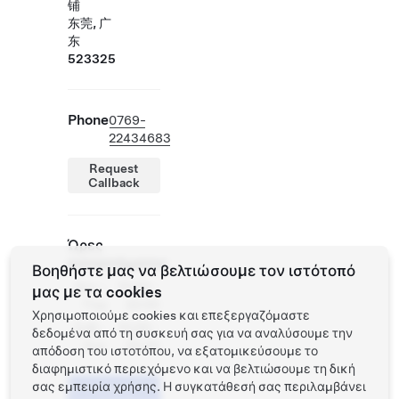
铺
东莞, 广
东
523325
Phone
0769-
22434683
Request
Callback
Ώρες
καταστήματος
Βοηθήστε μας να βελτιώσουμε τον ιστότοπό
Δευ -
10:00 -
μας με τα cookies
Παρ
22:00
Χρησιμοποιούμε cookies και επεξεργαζόμαστε
Σαβ -
10:00 -
δεδομένα από τη συσκευή σας για να αναλύσουμε την
Κυρ
22:30
απόδοση του ιστοτόπου, να εξατομικεύσουμε το
διαφημιστικό περιεχόμενο και να βελτιώσουμε τη δική
σας εμπειρία χρήσης. Η συγκατάθεσή σας περιλαμβάνει
Προγραμματίστε