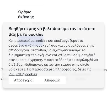
Ωράριο
έκθεσης
Δευ -
10:00 -
Κυρ
22:00
Βοηθήστε μας να βελτιώσουμε τον ιστότοπό
μας με τα cookies
Προγραμματίστε
Χρησιμοποιούμε cookies και επεξεργαζόμαστε
ένα Test Drive
δεδομένα από τη συσκευή σας για να αναλύσουμε την
απόδοση του ιστοτόπου, να εξατομικεύσουμε το
διαφημιστικό περιεχόμενο και να βελτιώσουμε τη δική
σας εμπειρία χρήσης. Η συγκατάθεσή σας περιλαμβάνει
διαβίβαση δεδομένων εκτός της χώρας στην οποία
βρίσκεστε. Για περισσότερες πληροφορίες, δείτε τις
Tesla
Προστασία απορρήτου
Επικοινωνία
Εργασία
Λήψη
Τοποθεσίες
Ρυθμίσεις cookies
.
©
και Νομικές
στην
ενημερωτικού
2026
υποχρεώσεις
Tesla
δελτίου
Αποδέχομαι
Απόρριψη