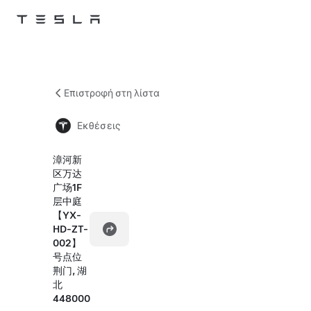
Skip to main content
Επιστροφή στη λίστα
Εκθέσεις
漳河新
区万达
广场1F
层中庭
【YX-
HD-ZT-
002】
号点位
荆门, 湖
北
448000