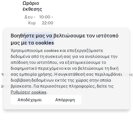
Ωράριο
έκθεσης
Δευ -
10:00 -
Κυρ
22:00
Βοηθήστε μας να βελτιώσουμε τον ιστότοπό
Προγραμματίστε
ένα Test Drive
μας με τα cookies
Χρησιμοποιούμε cookies και επεξεργαζόμαστε
δεδομένα από τη συσκευή σας για να αναλύσουμε την
απόδοση του ιστοτόπου, να εξατομικεύσουμε το
διαφημιστικό περιεχόμενο και να βελτιώσουμε τη δική
σας εμπειρία χρήσης. Η συγκατάθεσή σας περιλαμβάνει
Tesla
Προστασία απορρήτου
Επικοινωνία
Εργασία
Λήψη
Τοποθεσίες
διαβίβαση δεδομένων εκτός της χώρας στην οποία
©
και Νομικές
στην
ενημερωτικού
βρίσκεστε. Για περισσότερες πληροφορίες, δείτε τις
2026
υποχρεώσεις
Tesla
δελτίου
Ρυθμίσεις cookies
.
Αποδέχομαι
Απόρριψη