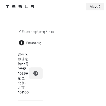
Μενού
Tesla
Skip to main content
Επιστροφή στη λίστα
Εκθέσεις
通州区
颐瑞东
路66号
1号楼
1025A
铺位
北京,
北京
101100