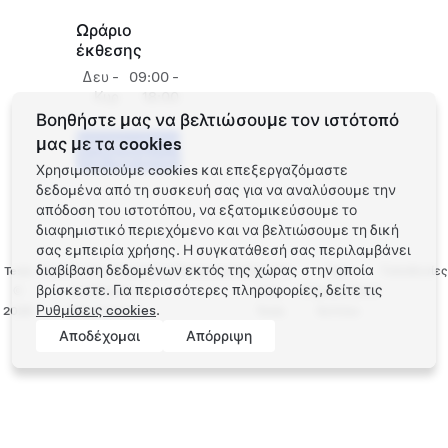
Ωράριο
έκθεσης
Δευ -
09:00 -
Κυρ
18:00
Βοηθήστε μας να βελτιώσουμε τον ιστότοπό
μας με τα cookies
Προγραμματίστε
ένα Test Drive
Χρησιμοποιούμε cookies και επεξεργαζόμαστε
δεδομένα από τη συσκευή σας για να αναλύσουμε την
απόδοση του ιστοτόπου, να εξατομικεύσουμε το
διαφημιστικό περιεχόμενο και να βελτιώσουμε τη δική
σας εμπειρία χρήσης. Η συγκατάθεσή σας περιλαμβάνει
διαβίβαση δεδομένων εκτός της χώρας στην οποία
Tesla
Προστασία απορρήτου
Επικοινωνία
Εργασία
Λήψη
Τοποθεσίες
βρίσκεστε. Για περισσότερες πληροφορίες, δείτε τις
©
και Νομικές
στην
ενημερωτικού
Ρυθμίσεις cookies
.
2026
υποχρεώσεις
Tesla
δελτίου
Αποδέχομαι
Απόρριψη