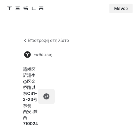
Μενού
Tesla
Skip to main content
Επιστροφή στη λίστα
Εκθέσεις
灞桥区
浐灞生
态区金
桥路以
东CB1-
3-23号
东侧
西安, 陕
西
710024