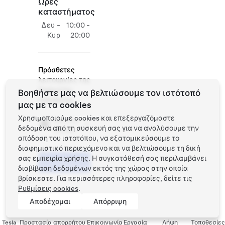
Ώρες
καταστήματος
Δευ -
10:00 -
Κυρ
20:00
Πρόσθετες
λειτουργίες της
Tesla στην
Βοηθήστε μας να βελτιώσουμε τον ιστότοπό
τοποθεσία
μας με τα cookies
Χρησιμοποιούμε cookies και επεξεργαζόμαστε
Service
δεδομένα από τη συσκευή σας για να αναλύσουμε την
Center
απόδοση του ιστοτόπου, να εξατομικεύσουμε το
διαφημιστικό περιεχόμενο και να βελτιώσουμε τη δική
σας εμπειρία χρήσης. Η συγκατάθεσή σας περιλαμβάνει
Προγραμματίστε
ένα Test Drive
διαβίβαση δεδομένων εκτός της χώρας στην οποία
βρίσκεστε. Για περισσότερες πληροφορίες, δείτε τις
Ρυθμίσεις cookies
.
Αποδέχομαι
Απόρριψη
Tesla
Προστασία απορρήτου
Επικοινωνία
Εργασία
Λήψη
Τοποθεσίες