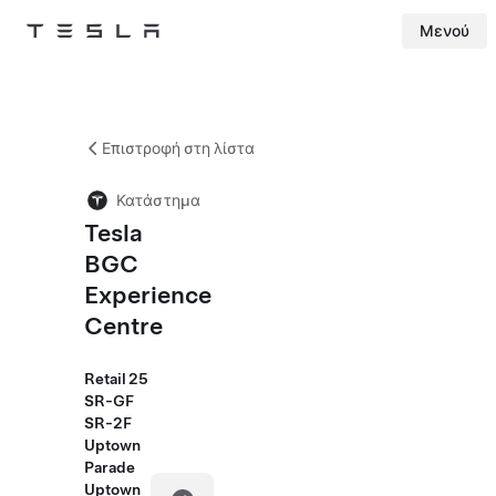
Μενού
Tesla
Skip to main content
Επιστροφή στη λίστα
Κατάστημα
Tesla
BGC
Experience
Centre
Retail 25
SR-GF
SR-2F
Uptown
Parade
Uptown