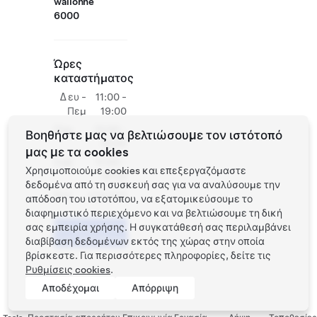
wallonne
6000
Ώρες
καταστήματος
Δευ -
11:00 -
Πεμ
19:00
Παρ
12:00 -
Βοηθήστε μας να βελτιώσουμε τον ιστότοπό
19:00
μας με τα cookies
Σαβ
11:00 -
Χρησιμοποιούμε cookies και επεξεργαζόμαστε
19:00
δεδομένα από τη συσκευή σας για να αναλύσουμε την
Κυρ
κλειστά
απόδοση του ιστοτόπου, να εξατομικεύσουμε το
διαφημιστικό περιεχόμενο και να βελτιώσουμε τη δική
σας εμπειρία χρήσης. Η συγκατάθεσή σας περιλαμβάνει
Προγραμματίστε
ένα Test Drive
διαβίβαση δεδομένων εκτός της χώρας στην οποία
βρίσκεστε. Για περισσότερες πληροφορίες, δείτε τις
Ρυθμίσεις cookies
.
Αποδέχομαι
Απόρριψη