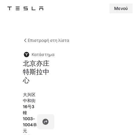
Μενού
Tesla
Skip to main content
Επιστροφή στη λίστα
Κατάστημα
北京亦庄
特斯拉中
心
大兴区
中和街
16号3
幢
1003-
1004单
元