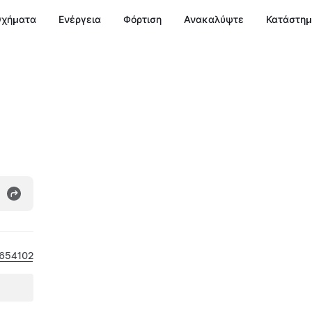
χήματα
Ενέργεια
Φόρτιση
Ανακαλύψτε
Κατάστη
654102