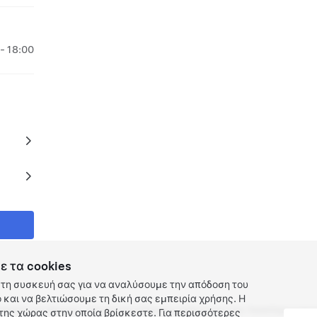
- 18:00
ε τα cookies
τη συσκευή σας για να αναλύσουμε την απόδοση του
και να βελτιώσουμε τη δική σας εμπειρία χρήσης. Η
ρρήτου και Νομικές υποχρεώσεις
Επικοινωνία
Εργασία στην Tesla
Λήψη ενημε
ης χώρας στην οποία βρίσκεστε. Για περισσότερες