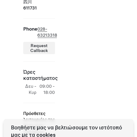
四川
611731
Phone
028-
63213318
Request
Callback
Ώρες
καταστήματος
Δευ -
09:00 -
Κυρ
18:00
Πρόσθετες
λειτουργίες της
Tesla στην
Βοηθήστε μας να βελτιώσουμε τον ιστότοπό
τοποθεσία
μας με τα cookies