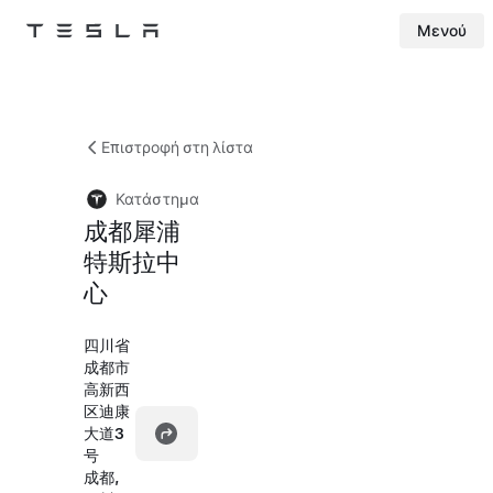
Μενού
Tesla
Skip to main content
Επιστροφή στη λίστα
Κατάστημα
成都犀浦
特斯拉中
心
四川省
成都市
高新西
区迪康
大道3
号
成都,