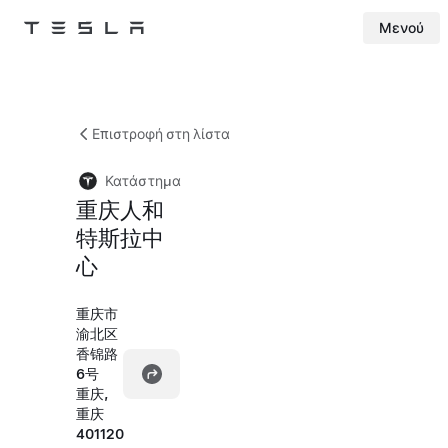
Μενού
Tesla
Skip to main content
Επιστροφή στη λίστα
Κατάστημα
重庆人和
特斯拉中
心
重庆市
渝北区
香锦路
6号
重庆,
重庆
401120