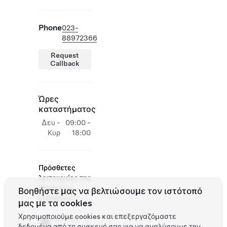
Phone
023-
88972366
Request
Callback
Ώρες
καταστήματος
Δευ -
09:00 -
Κυρ
18:00
Πρόσθετες
λειτουργίες της
Tesla στην
Βοηθήστε μας να βελτιώσουμε τον ιστότοπό
τοποθεσία
μας με τα cookies
Χρησιμοποιούμε cookies και επεξεργαζόμαστε
Service
δεδομένα από τη συσκευή σας για να αναλύσουμε την