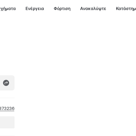
χήματα
Ενέργεια
Φόρτιση
Ανακαλύψτε
Κατάστη
873236