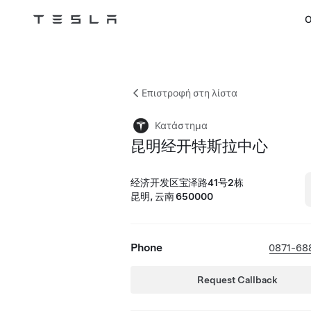
Ο
Tesla
Skip to main content
Επιστροφή στη λίστα
Κατάστημα
昆明经开特斯拉中心
经济开发区宝泽路41号2栋
昆明, 云南 650000
Phone
0871-68
Request Callback