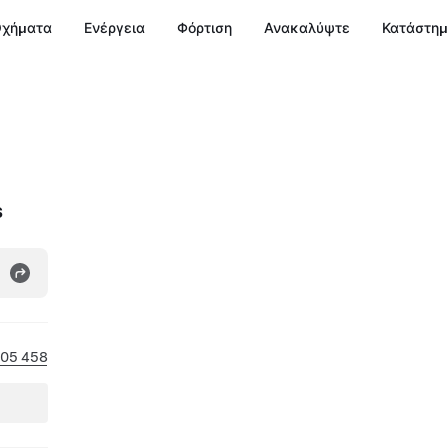
χήματα
Ενέργεια
Φόρτιση
Ανακαλύψτε
Κατάστη
s
305 458