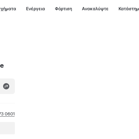
χήματα
Ενέργεια
Φόρτιση
Ανακαλύψτε
Κατάστη
te
73 0601