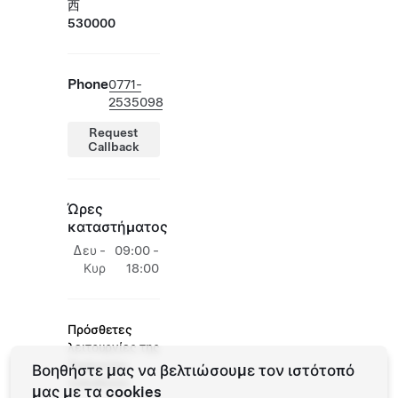
西
530000
Phone
0771-
2535098
Request
Callback
Ώρες
καταστήματος
Δευ -
09:00 -
Κυρ
18:00
Πρόσθετες
λειτουργίες της
Tesla στην
Βοηθήστε μας να βελτιώσουμε τον ιστότοπό
τοποθεσία
μας με τα cookies