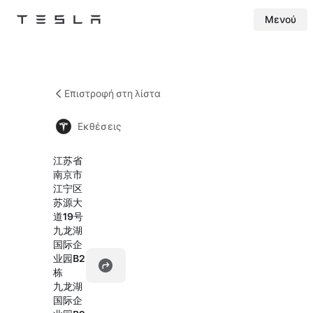
Μενού
Tesla
Skip to main content
Επιστροφή στη λίστα
Εκθέσεις
江苏省
南京市
江宁区
苏源大
道19号
九龙湖
国际企
业园B2
栋
九龙湖
国际企