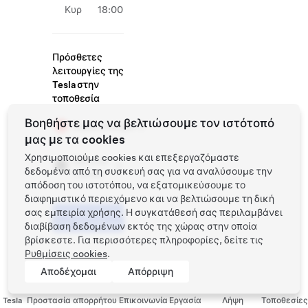
Κυρ
18:00
Πρόσθετες
λειτουργίες της
Tesla στην
τοποθεσία
Βοηθήστε μας να βελτιώσουμε τον ιστότοπό
Supercharger
μας με τα cookies
Χρησιμοποιούμε cookies και επεξεργαζόμαστε
Service
δεδομένα από τη συσκευή σας για να αναλύσουμε την
Center
απόδοση του ιστοτόπου, να εξατομικεύσουμε το
διαφημιστικό περιεχόμενο και να βελτιώσουμε τη δική
σας εμπειρία χρήσης. Η συγκατάθεσή σας περιλαμβάνει
Προγραμματίστε
ένα Test Drive
διαβίβαση δεδομένων εκτός της χώρας στην οποία
βρίσκεστε. Για περισσότερες πληροφορίες, δείτε τις
Ρυθμίσεις cookies
.
Αποδέχομαι
Απόρριψη
Tesla
Προστασία απορρήτου
Επικοινωνία
Εργασία
Λήψη
Τοποθεσίες