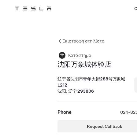
Ο
Tesla
Skip to main content
Επιστροφή στη λίστα
Κατάστημα
沈阳万象城体验店
辽宁省沈阳市青年大街288号万象城
L212
沈阳, 辽宁 293806
Phone
024-82
Request Callback