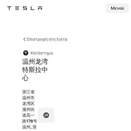
Μενού
Tesla
Skip to main content
Επιστροφή στη λίστα
Κατάστημα
温州龙湾
特斯拉中
心
浙江省
温州市
龙湾区
蒲州街
道高一
路178号
温州, 浙