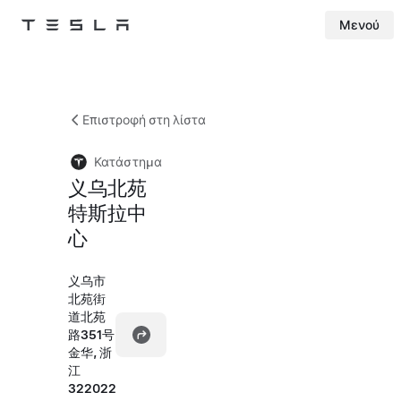
Μενού
Tesla
Skip to main content
Επιστροφή στη λίστα
Κατάστημα
义乌北苑
特斯拉中
心
义乌市
北苑街
道北苑
路351号
金华, 浙
江
322022