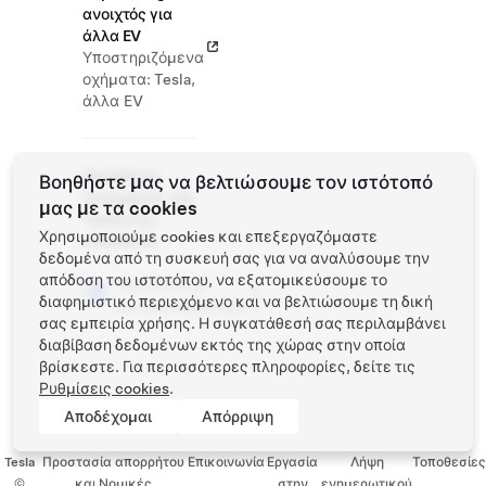
ανοιχτός για
άλλα EV
Υποστηριζόμενα
οχήματα: Tesla,
άλλα EV
Πρόσθετες
Βοηθήστε μας να βελτιώσουμε τον ιστότοπό
λειτουργίες της
μας με τα cookies
Tesla στην
Χρησιμοποιούμε cookies και επεξεργαζόμαστε
τοποθεσία
δεδομένα από τη συσκευή σας για να αναλύσουμε την
απόδοση του ιστοτόπου, να εξατομικεύσουμε το
Test Drive με
διαφημιστικό περιεχόμενο και να βελτιώσουμε τη δική
αυτοεξυπηρέτηση
σας εμπειρία χρήσης. Η συγκατάθεσή σας περιλαμβάνει
διαβίβαση δεδομένων εκτός της χώρας στην οποία
βρίσκεστε. Για περισσότερες πληροφορίες, δείτε τις
Ρυθμίσεις cookies
.
Αποδέχομαι
Απόρριψη
Tesla
Προστασία απορρήτου
Επικοινωνία
Εργασία
Λήψη
Τοποθεσίες
©
και Νομικές
στην
ενημερωτικού