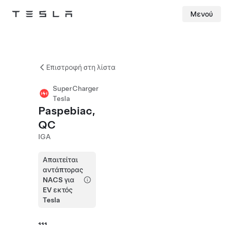
Μενού
Tesla
Skip to main content
Επιστροφή στη λίστα
SuperCharger
Tesla
Paspebiac,
QC
IGA
Απαιτείται
αντάπτορας
NACS για
EV εκτός
Tesla