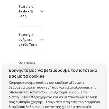
Τιμές για
Tesla και
μέλη
Τιμές για
οχήματα
εκτός Tesla
Roadside
Assistance
Βοηθήστε μας να βελτιώσουμε τον ιστότοπό
877 798 3752
μας με τα cookies
Χρησιμοποιούμε cookies και επεξεργαζόμαστε
δεδομένα από τη συσκευή σας για να αναλύσουμε την
Τοποθεσία
απόδοση του ιστοτόπου, να εξατομικεύσουμε το
συνεργάτη
διαφημιστικό περιεχόμενο και να βελτιώσουμε τη δική
NACS
σας εμπειρία χρήσης. Η συγκατάθεσή σας περιλαμβάνει
διαβίβαση δεδομένων εκτός της χώρας στην οποία