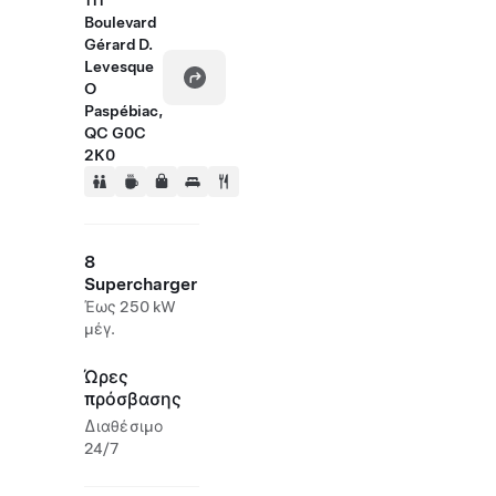
111
Boulevard
Gérard D.
Levesque
O
Paspébiac,
QC G0C
2K0
8
Supercharger
Έως 250 kW
μέγ.
Ώρες
πρόσβασης
Διαθέσιμο
24/7