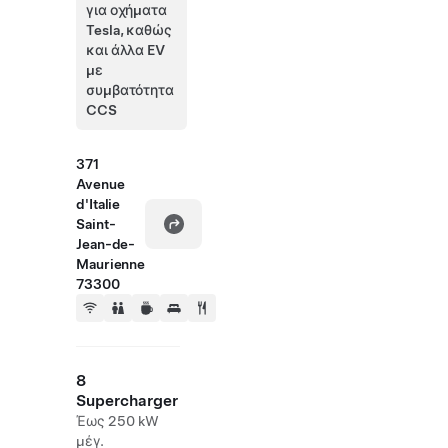
για οχήματα
Tesla, καθώς
και άλλα EV
με
συμβατότητα
CCS
371
Avenue
d'Italie
Saint-
Jean-de-
Maurienne
73300
8
Supercharger
Έως 250 kW
μέγ.