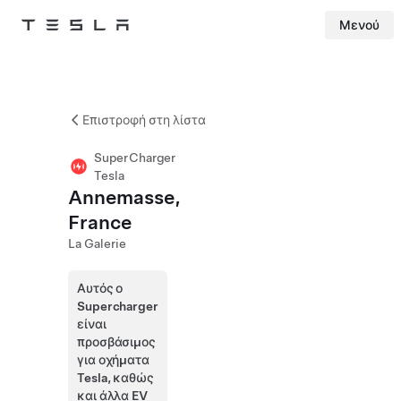
Μενού
Tesla
Skip to main content
Επιστροφή στη λίστα
SuperCharger
Tesla
Annemasse,
France
La Galerie
Αυτός ο
Supercharger
είναι
προσβάσιμος
για οχήματα
Tesla, καθώς
και άλλα EV