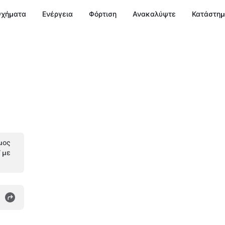
χήματα
Ενέργεια
Φόρτιση
Ανακαλύψτε
Κατάστη
μος
V με