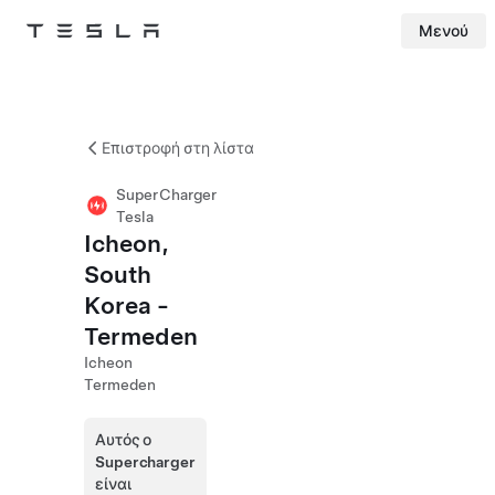
Μενού
Tesla
Skip to main content
Επιστροφή στη λίστα
SuperCharger
Tesla
Icheon,
South
Korea -
Termeden
Icheon
Termeden
Αυτός ο
Supercharger
είναι