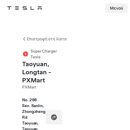
Μενού
Tesla
Skip to main content
Επιστροφή στη λίστα
SuperCharger
Tesla
Taoyuan,
Longtan -
PXMart
PXMart
No. 298
Sec. Sanlin,
Zhongzheng
Rd
Taoyuan,
Taoyuan