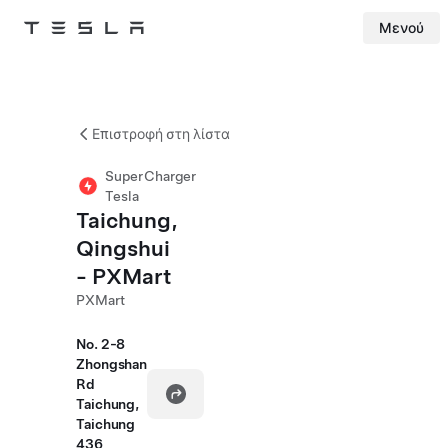
Μενού
Tesla
Skip to main content
Επιστροφή στη λίστα
SuperCharger
Tesla
Taichung,
Qingshui
- PXMart
PXMart
No. 2-8
Zhongshan
Rd
Taichung,
Taichung
436