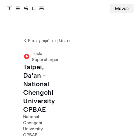
Μενού
Tesla
Skip to main content
Επιστροφή στη λίστα
Tesla
Supercharger
Taipei,
Da'an -
National
Chengchi
University
CPBAE
National
Chengchi
University
CPBAE